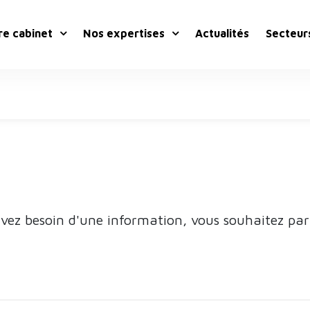
re cabinet
Nos expertises
Actualités
Secteur
sentation
Comptabilité
re bureau
Juridique et fiscal
re équipe
Conseil et gestion
Social
Création d’entreprise
avez besoin d'une information, vous souhaitez par